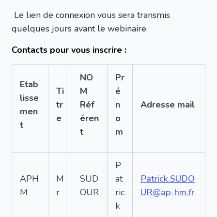
Le lien de connexion vous sera transmis
quelques jours avant le webinaire.
Contacts pour vous inscrire :
NO
Pr
Etab
Ti
M
é
lisse
tr
Réf
n
Adresse mail
men
e
éren
o
t
t
m
P
APH
M
SUD
at
Patrick.SUDO
M
r
OUR
ric
UR@ap-hm.fr
k