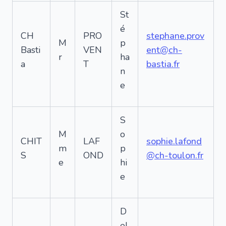
St
é
CH
PRO
stephane.prov
M
p
Basti
VEN
ent@ch-
r
ha
a
T
bastia.fr
n
e
S
M
o
CHIT
LAF
sophie.lafond
m
p
S
OND
@ch-toulon.fr
e
hi
e
D
el