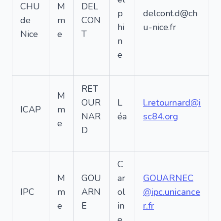
CHU
M
DEL
p
delcont.d@ch
de
m
CON
hi
u-nice.fr
Nice
e
T
n
e
RET
M
OUR
L
l.retournard@i
ICAP
m
NAR
éa
sc84.org
e
D
C
M
GOU
ar
GOUARNEC
IPC
m
ARN
ol
@ipc.unicance
e
E
in
r.fr
e