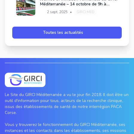
Méditerranée – 14 octobre de 9h à
19h30 au Rugby Club Toulonnais
2 sept. 2025
•
GIRCI MED
Exemplaire
Toutes les actualités
Le Site du GIRCI Méditerranée a vu le jour fin 2018. Il doit être un
outil d'information pour tous, acteurs de la recherche clinique,
issus des établissements de santé de notre interrégion PACA
Corse.
Vous y trouverez le fonctionnement du GIRCI Méditerranée, ses
instances et les contacts dans les établissements, ses missions