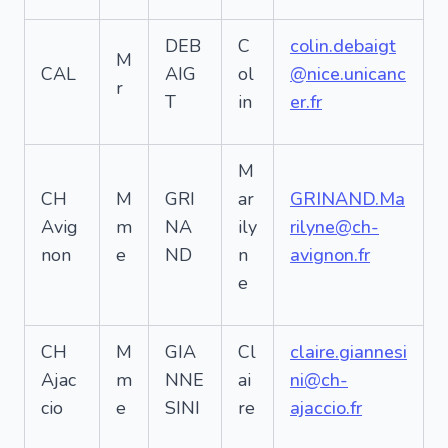
DEB
C
colin.debaigt
M
CAL
AIG
ol
@nice.unicanc
r
T
in
er.fr
M
CH
M
GRI
ar
GRINAND.Ma
Avig
m
NA
ily
rilyne@ch-
non
e
ND
n
avignon.fr
e
CH
M
GIA
Cl
claire.giannesi
Ajac
m
NNE
ai
ni@ch-
cio
e
SINI
re
ajaccio.fr